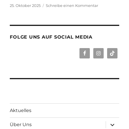
Veröffentlicht
zu
25. Oktober 2025
Schreibe einen Kommentar
am
Unsere
neusten
Eindrücke
auf
Instagram
FOLGE UNS AUF SOCIAL MEDIA
Aktuelles
Unterme
Über Uns
öffnen