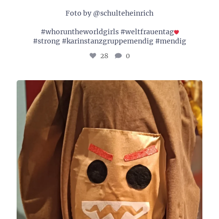
Foto by @schulteheinrich
#whoruntheworldgirls #weltfrauentag
#strong #karinstanzgruppemendig #mendig
28
0