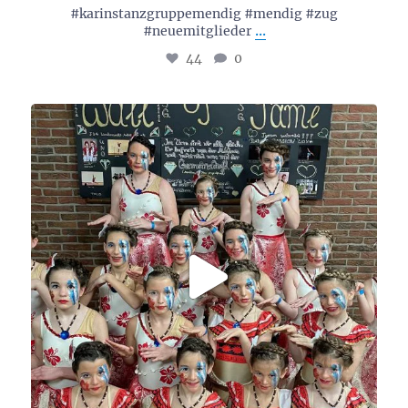
#karinstanzgruppemendig #mendig #zug
...
#neuemitglieder
44
0