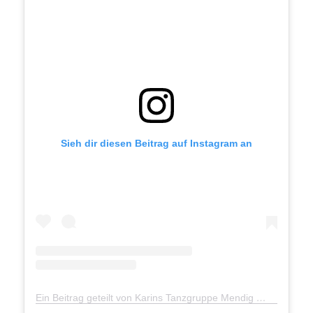
Sieh dir diesen Beitrag auf Instagram an
Ein Beitrag geteilt von Karins Tanzgruppe Mendig
(@karins