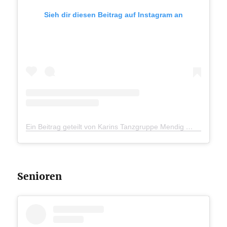
Sieh dir diesen Beitrag auf Instagram an
Ein Beitrag geteilt von Karins Tanzgruppe Mendig
(@karins
Senioren